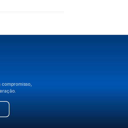
em compromisso,
peração.