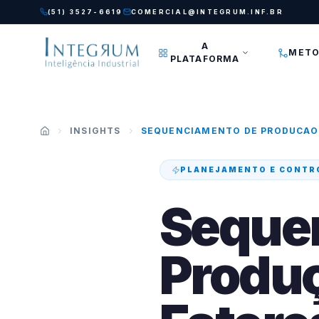
Pular para o conteúdo principal
(51) 3527-6619
COMERCIAL@INTEGRUM.INF.BR
A
METO
PLATAFORMA
INSIGHTS
SEQUENCIAMENTO DE PRODUCAO
PLANEJAMENTO E CONTR
Seque
Produç