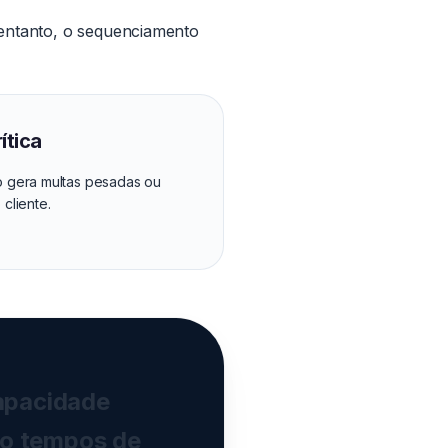
o entanto, o sequenciamento
ítica
so gera multas pesadas ou
 cliente.
apacidade
do tempos de