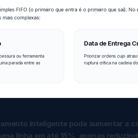
imples FIFO (o primeiro que entra é o primeiro que sai). N
is mais complexas:
p
Data de Entrega Cr
spessura ou ferramenta
Priorizar ordens cujo atra
uina parada entre as
ruptura crítica na cadeia do
amento inteligente pode aumentar a c
 uma linha em até 15%, apenas reduzin