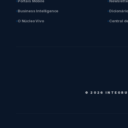
Portais Mobile
Newslette
Business Intelligence
Dicionári
O Núcleo Vivo
Central d
© 2026 INTEGRU