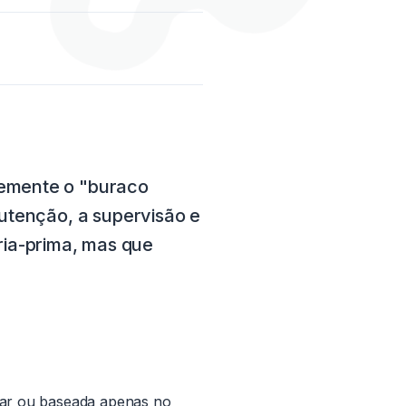
temente o "buraco
nutenção, a supervisão e
ria-prima, mas que
near ou baseada apenas no