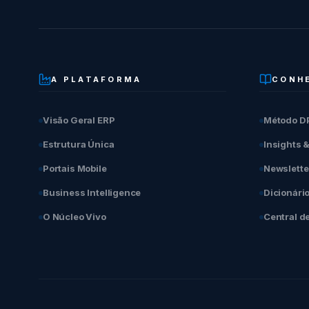
A PLATAFORMA
CONH
Visão Geral ERP
Método D
Estrutura Única
Insights 
Portais Mobile
Newslette
Business Intelligence
Dicionári
O Núcleo Vivo
Central d