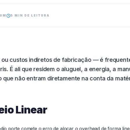
RUM
5 MIN DE LEITURA
 ou custos indiretos de fabricação — é frequen
is. É ali que residem o aluguel, a energia, a ma
o que não entram diretamente na conta da maté
eio Linear
médio porte comete o erro de alocar o overhead de forma li