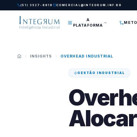
Pular para o conteúdo principal
(51) 3527-6619
COMERCIAL@INTEGRUM.INF.BR
A
METO
PLATAFORMA
INSIGHTS
OVERHEAD INDUSTRIAL
GESTÃO INDUSTRIAL
Overhe
Alocar