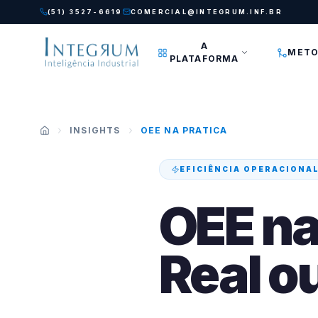
Pular para o conteúdo principal
(51) 3527-6619
COMERCIAL@INTEGRUM.INF.BR
A
METO
PLATAFORMA
INSIGHTS
OEE NA PRATICA
EFICIÊNCIA OPERACIONA
OEE na
Real o