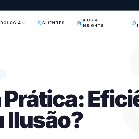
BLOG &
DOLOGIA
CLIENTES
INSIGHTS
L
 Prática: Efic
u Ilusão?