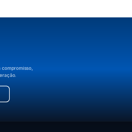
em compromisso,
peração.